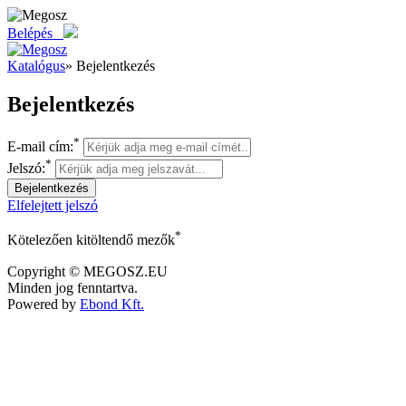
Belépés
Katalógus
»
Bejelentkezés
Bejelentkezés
*
E-mail cím:
*
Jelszó:
Elfelejtett jelszó
*
Kötelezően kitöltendő mezők
Copyright © MEGOSZ.EU
Minden jog fenntartva.
Powered by
Ebond Kft.